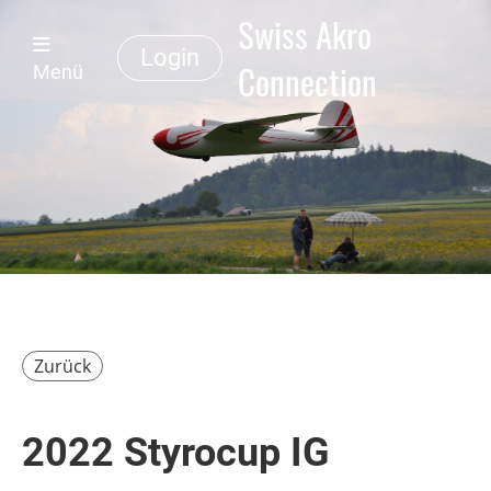
Swiss Akro
Login
Connection
Menü
Zurück
2022 Styrocup IG