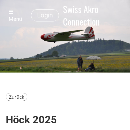
Swiss Akro
Login
Connection
Menü
Zurück
Höck 2025