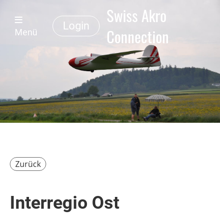
Swiss Akro
Login
Connection
Menü
Zurück
Interregio Ost