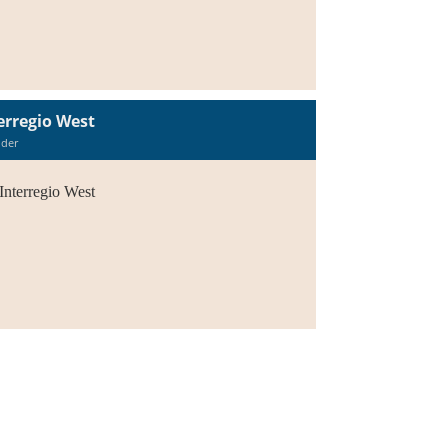
erregio West
lder