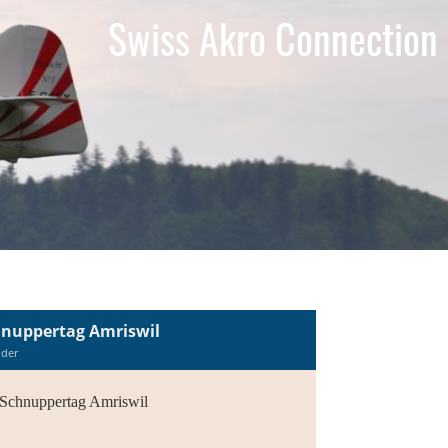
Swiss Akro Connection
nuppertag Amriswil
lder